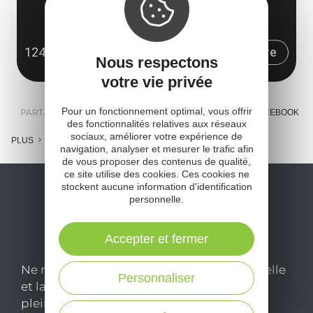
3 rue des Cazals
ZA Les Amourals
12450 Luc-la-Primaube
Obtenir l'itinéraire
Nous respectons
votre vie privée
Pour un fonctionnement optimal, vous offrir
PARTAGER :
E-MAIL
MESSENGER
FACEBOOK
des fonctionnalités relatives aux réseaux
sociaux, améliorer votre expérience de
PLUS
navigation, analyser et mesurer le trafic afin
de vous proposer des contenus de qualité,
ce site utilise des cookies. Ces cookies ne
stockent aucune information d'identification
personnelle.
Accepter et fermer
Ne manquez pas notre newsletter mensuelle
Personnaliser
et laissez-vous inspirer pour profiter
pleinement de votre séjour en Aveyron.