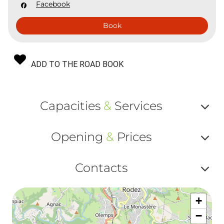
Facebook
Book
ADD TO THE ROAD BOOK
Capacities
&
Services
Af
Opening
&
Prices
ou
Af
ma
Contacts
ou
le
Af
ma
la
+
ou
le
−