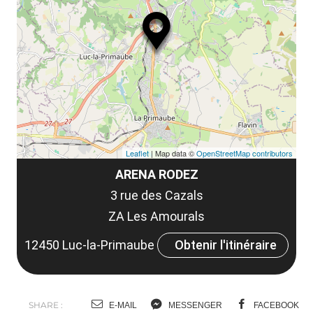
ma
ou
le
et
co
tar
Leaflet
| Map data ©
OpenStreetMap contributors
ARENA RODEZ
3 rue des Cazals
ZA Les Amourals
12450 Luc-la-Primaube
Obtenir l'itinéraire
SHARE :
E-MAIL
MESSENGER
FACEBOOK