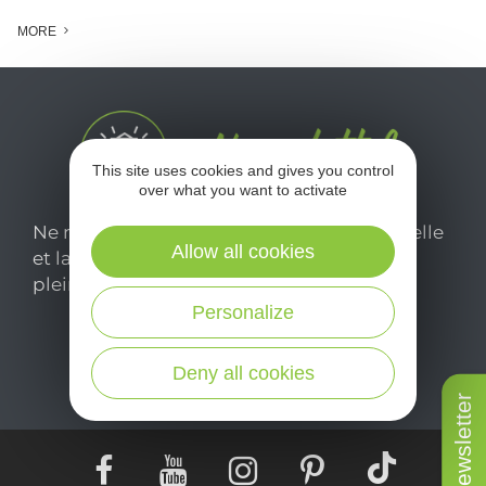
MORE
This site uses cookies and gives you control
over what you want to activate
Ne manquez pas notre newsletter mensuelle
Allow all cookies
et laissez-vous inspirer pour profiter
pleinement de votre séjour en Aveyron.
Personalize
Je m'abonne ici
Deny all cookies
Newsletter