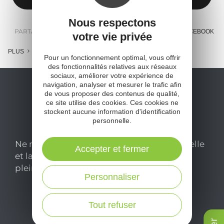
Nous respectons
PARTAGER :
E-MAIL
MESSENGER
FACEBOOK
votre vie privée
PLUS
Pour un fonctionnement optimal, vous offrir
des fonctionnalités relatives aux réseaux
sociaux, améliorer votre expérience de
navigation, analyser et mesurer le trafic afin
de vous proposer des contenus de qualité,
ce site utilise des cookies. Ces cookies ne
stockent aucune information d'identification
personnelle.
Ne manquez pas notre newsletter mensuelle
Accepter et fermer
et laissez-vous inspirer pour profiter
pleinement de votre séjour en Aveyron.
Personnaliser
Je m'abonne ici
Tout refuser