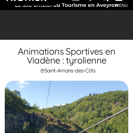
Le site officiel du Tourisme en Aveyron
MENU
Animations Sportives en
Viadène : tyrolienne
Saint-Amans-des-Côts