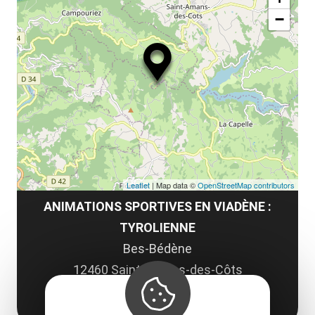
ou
−
ma
le
co
Leaflet
| Map data ©
OpenStreetMap contributors
ANIMATIONS SPORTIVES EN VIADÈNE :
TYROLIENNE
Bes-Bédène
12460 Saint-Amans-des-Côts
Obtenir l'itinéraire