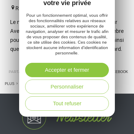
votre vie privée
Rodez
Pour un fonctionnement optimal, vous offrir
des fonctionnalités relatives aux réseaux
Le musée présente les oeuvres du sculpteur
sociaux, améliorer votre expérience de
Aveyronnais Denys-Puech (1854-1942), célèbre
navigation, analyser et mesurer le trafic afin
de vous proposer des contenus de qualité,
pour ses portraits féminins de mélancolie, ainsi
ce site utilise des cookies. Ces cookies ne
stockent aucune information d'identification
que celles d'Eugène Viala et Maurice Bompard.
personnelle.
Accepter et fermer
PARTAGER :
E-MAIL
MESSENGER
FACEBOOK
PLUS
Personnaliser
Tout refuser