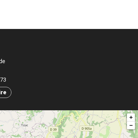
ade
173
ire
+
−