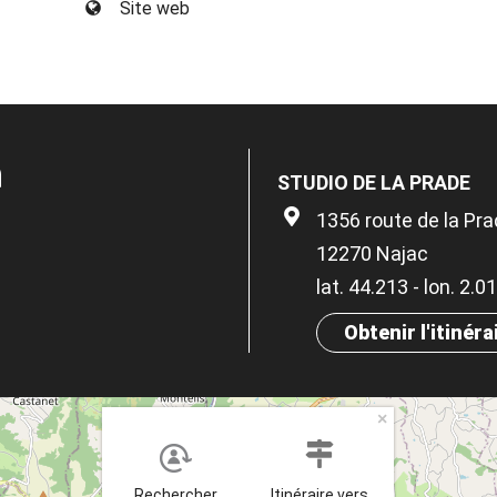
Site web
n
STUDIO DE LA PRADE
1356 route de la Pr
12270 Najac
lat. 44.213 - lon. 2.0
Obtenir l'itinéra
×
Rechercher
Itinéraire vers