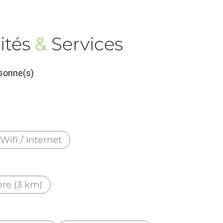
ités
&
Services
sonne(s)
Wifi / Internet
ère (3 km)