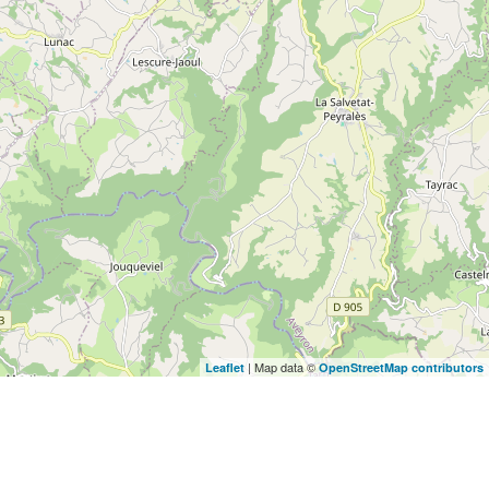
| Map data ©
Leaflet
OpenStreetMap contributors