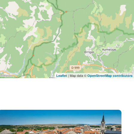
| Map data ©
Leaflet
OpenStreetMap contributors