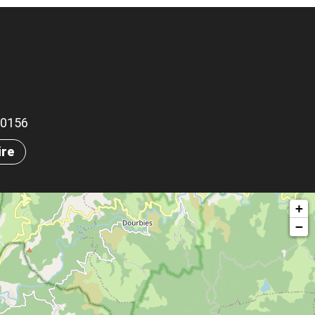
.30156
ire
+
−