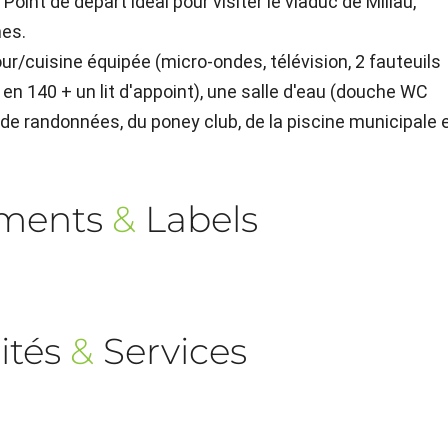
int de départ idéal pour visiter le viaduc de Millau,
nes.
r/cuisine équipée (micro-ondes, télévision, 2 fauteuils
t en 140 + un lit d'appoint), une salle d'eau (douche WC
 de randonnées, du poney club, de la piscine municipale 
ements
&
Labels
ités
&
Services