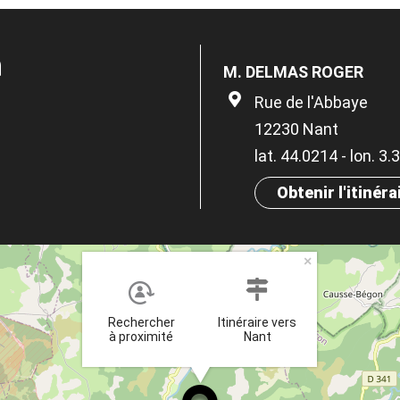
n
M. DELMAS ROGER
Rue de l'Abbaye
12230 Nant
lat. 44.0214 - lon. 3
Obtenir l'itinéra
×
Rechercher
Itinéraire vers
à proximité
Nant