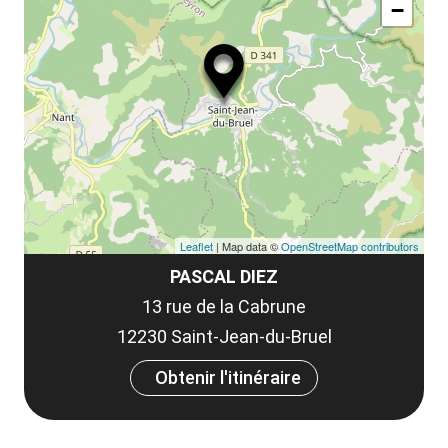
le
−
ma
ou
le
et
co
tar
Leaflet
| Map data ©
OpenStreetMap contributors
PASCAL DIEZ
13 rue de la Cabrune
12230 Saint-Jean-du-Bruel
Obtenir l'itinéraire