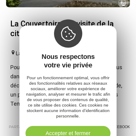
La Couvertoirade - visite de la
cité Templière Hospitalière
La Couvertoirade
Nous respectons
votre vie privée
Poussez les portes du temps et plongez-vous
dans la vie de cette cité médiévale ! Vous
Pour un fonctionnement optimal, vous offrir
des fonctionnalités relatives aux réseaux
découvrirez, seul ou accompagné d'une guide,
sociaux, améliorer votre expérience de
un patrimoine exceptionnel construit par les
navigation, analyser et mesurer le trafic afin
de vous proposer des contenus de qualité,
Templiers puis les Hospitaliers.
ce site utilise des cookies. Ces cookies ne
stockent aucune information d'identification
personnelle.
PARTAGER :
E-MAIL
MESSENGER
FACEBOOK
Accepter et fermer