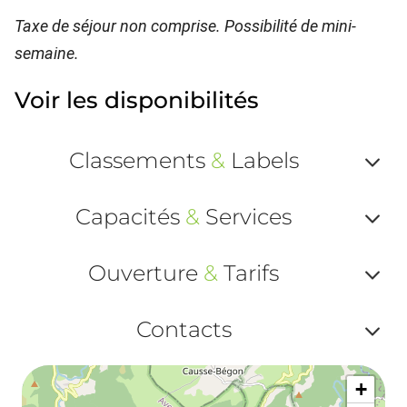
Taxe de séjour non comprise. Possibilité de mini-
semaine.
Voir les disponibilités
Classements
&
Labels
Af
Capacités
&
Services
ou
Af
ma
Ouverture
&
Tarifs
ou
le
Af
ma
Contacts
la
ou
le
Af
ma
la
+
ou