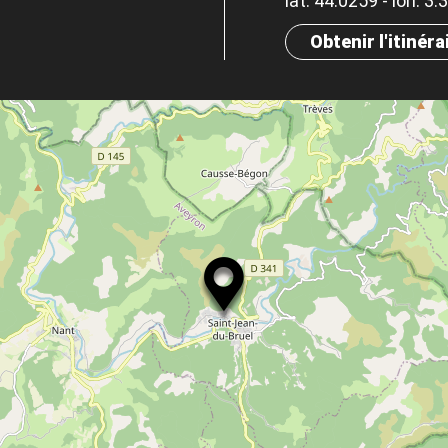
lat. 44.0259 - lon. 3
Obtenir l'itinéra