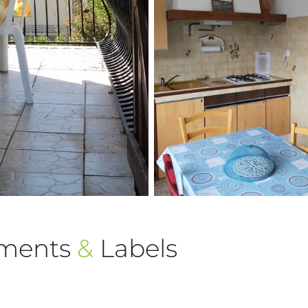
ements
&
Labels