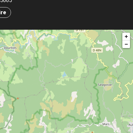
.35665
ire
+
−