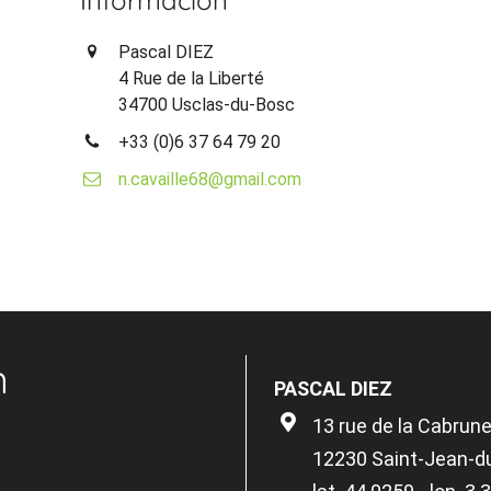
Pascal DIEZ
4 Rue de la Liberté
34700 Usclas-du-Bosc
+33 (0)6 37 64 79 20
n.cavaille68@gmail.com
n
PASCAL DIEZ
13 rue de la Cabrun
12230 Saint-Jean-d