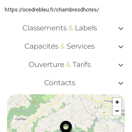
https://ocedrebleu.fr/chambresdhotes/
Classements
&
Labels
Af
Capacités
&
Services
ou
Af
ma
Ouverture
&
Tarifs
ou
le
Af
ma
Contacts
la
ou
le
Af
ma
la
+
ou
le
−
ma
ou
le
et