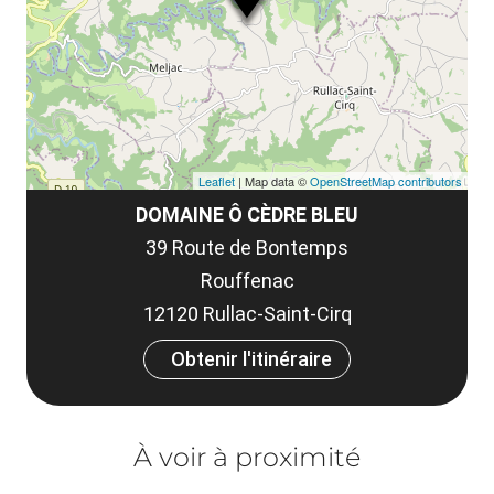
co
tar
Leaflet
| Map data ©
OpenStreetMap contributors
DOMAINE Ô CÈDRE BLEU
39 Route de Bontemps
Rouffenac
12120 Rullac-Saint-Cirq
Obtenir l'itinéraire
À voir à proximité