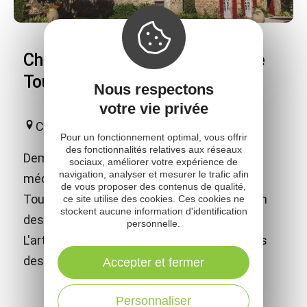
Château du Bosc - Demeure de
Toulouse-Lautrec
Nous respectons
votre vie privée
Camjac
Pour un fonctionnement optimal, vous offrir
des fonctionnalités relatives aux réseaux
Demeure familiale d'exception, ce château
sociaux, améliorer votre expérience de
navigation, analyser et mesurer le trafic afin
médiéval richement meublé a donné à
de vous proposer des contenus de qualité,
Toulouse-Lautrec les atouts pour devenir un
ce site utilise des cookies. Ces cookies ne
stockent aucune information d'identification
des plus célèbres peintres du XIXème s.
personnelle.
L'artiste y est toujours présent à travers des
dessins, affiches et lithographies.
Accepter et fermer
Personnaliser