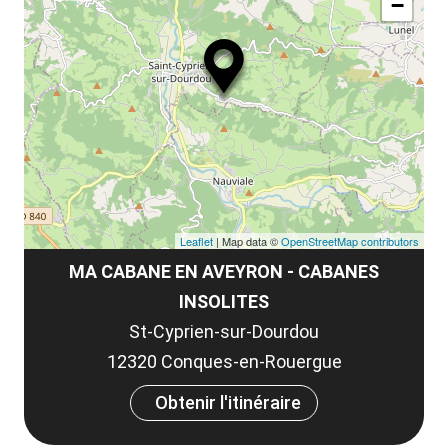
−
Leaflet
| Map data ©
OpenStreetMap contributors
MA CABANE EN AVEYRON - CABANES
INSOLITES
St-Cyprien-sur-Dourdou
12320 Conques-en-Rouergue
Obtenir l'itinéraire