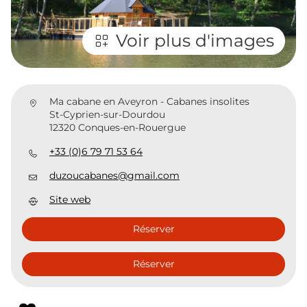
Voir plus d'images
Ma cabane en Aveyron - Cabanes insolites
St-Cyprien-sur-Dourdou
12320 Conques-en-Rouergue
+33 (0)6 79 71 53 64
duzoucabanes@gmail.com
Site web
Réserver
Réserver