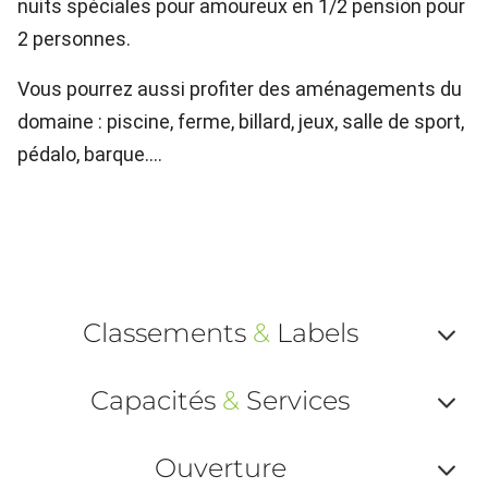
nuits spéciales pour amoureux en 1/2 pension pour
2 personnes.
Vous pourrez aussi profiter des aménagements du
domaine : piscine, ferme, billard, jeux, salle de sport,
pédalo, barque….
Classements
&
Labels
Af
Capacités
&
Services
ou
Af
ma
Ouverture