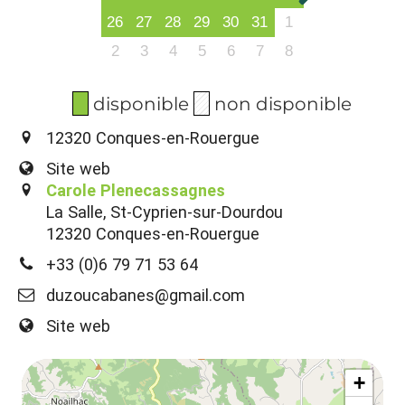
26
27
28
29
30
31
1
2
3
4
5
6
7
8
disponible
non disponible
12320 Conques-en-Rouergue
Site web
Carole Plenecassagnes
La Salle, St-Cyprien-sur-Dourdou
12320 Conques-en-Rouergue
+33 (0)6 79 71 53 64
duzoucabanes@gmail.com
Site web
+