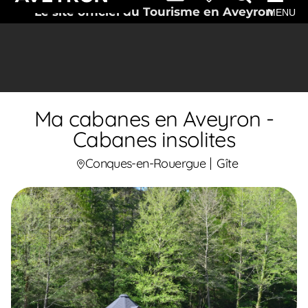
Le site officiel du Tourisme en Aveyron
MENU
Ma cabanes en Aveyron -
Cabanes insolites
Conques-en-Rouergue
Gîte