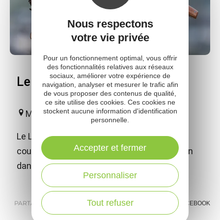
Nous respectons
votre vie privée
Pour un fonctionnement optimal, vous offrir
des fonctionnalités relatives aux réseaux
sociaux, améliorer votre expérience de
Le Liadou du Vallon
navigation, analyser et mesurer le trafic afin
de vous proposer des contenus de qualité,
ce site utilise des cookies. Ces cookies ne
stockent aucune information d'identification
Marcillac-Vallon
personnelle.
Le Liadou du Vallon est un authentique
Accepter et fermer
couteau de vigneron. Il est fabriqué à la main
dans notre atelier de Marcillac.
Personnaliser
Tout refuser
PARTAGER :
E-MAIL
MESSENGER
FACEBOOK