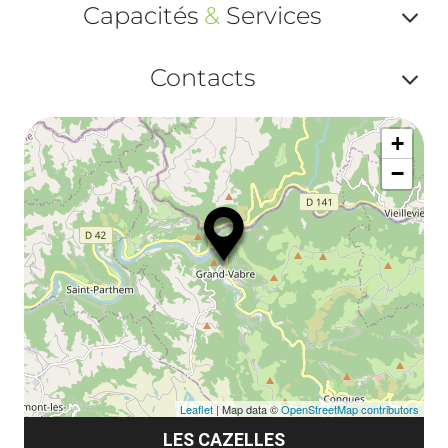
Capacités
&
Services
ou
Af
ma
Contacts
ou
le
Af
ma
la
+
ou
le
−
ma
la
le
co
Leaflet
| Map data ©
OpenStreetMap contributors
LES CAZELLES