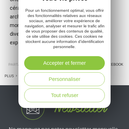
céramique contemporaine ! D'une audace
Pour un fonctionnement optimal, vous offrir
des fonctionnalités relatives aux réseaux
architecturale à vous couper le souffle et
sociaux, améliorer votre expérience de
mondialement reconnu pour l'étonnante
navigation, analyser et mesurer le trafic afin
de vous proposer des contenus de qualité,
diversité de ses collections et de ses
ce site utilise des cookies. Ces cookies ne
stockent aucune information d'identification
expositions temporaires de haut vol.
personnelle.
Accepter et fermer
PARTAGER :
E-MAIL
MESSENGER
FACEBOOK
PLUS
Personnaliser
Tout refuser