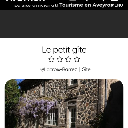
Le site officiel du Tourisme en Aveyron
MENU
Le petit gîte
4
étoiles
Lacroix-Barrez
Gîte