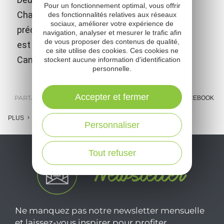
Pour un fonctionnement optimal, vous offrir
Charles de Louvrié, ingénieur français
des fonctionnalités relatives aux réseaux
sociaux, améliorer votre expérience de
précurseur du moteur à réaction. Ce musée
navigation, analyser et mesurer le trafic afin
de vous proposer des contenus de qualité,
est situé à Bes-Bédène (commune de
ce site utilise des cookies. Ces cookies ne
Campouriez).
stockent aucune information d'identification
personnelle.
Accepter et fermer
PARTAGER :
E-MAIL
MESSENGER
FACEBOOK
PLUS
Personnaliser
Tout refuser
Ne manquez pas notre newsletter mensuelle
et laissez-vous inspirer pour profiter