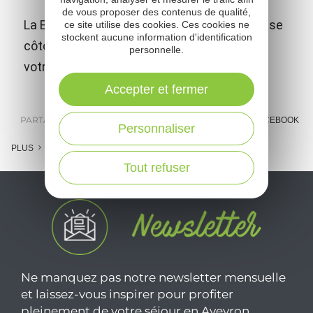
de vous proposer des contenus de qualité,
La Borde, ferme découverte où les animaux se
ce site utilise des cookies. Ces cookies ne
stockent aucune information d'identification
côtoient en bonne intelligence et attendent
personnelle.
votre visite et vos meilleures attentions.
Accepter et fermer
PARTAGER :
E-MAIL
MESSENGER
FACEBOOK
Personnaliser
PLUS
Tout refuser
Ne manquez pas notre newsletter mensuelle
et laissez-vous inspirer pour profiter
pleinement de votre séjour en Aveyron.