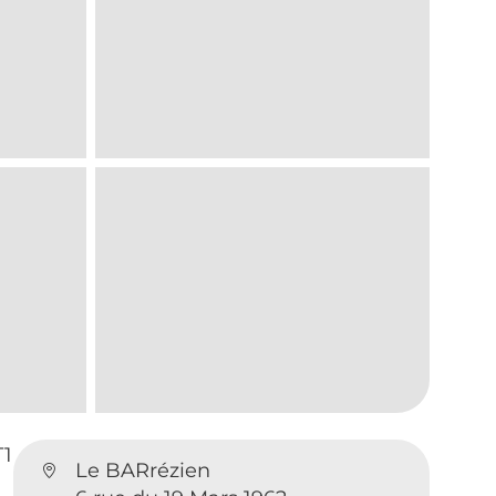
T1
Le BARrézien