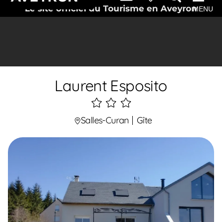
Le site officiel du Tourisme en Aveyron
MENU
Laurent Esposito
3
étoiles
Salles-Curan
Gîte