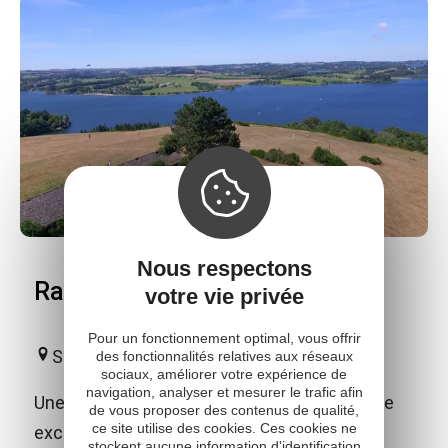
Nous respectons
Randonnée "Vierge des Lacs"
votre vie privée
Pour un fonctionnement optimal, vous offrir
Salles-Curan
des fonctionnalités relatives aux réseaux
sociaux, améliorer votre expérience de
navigation, analyser et mesurer le trafic afin
Une balade familiale qui offre un point de vue
de vous proposer des contenus de qualité,
ce site utilise des cookies. Ces cookies ne
exceptionnel sur le lac de Pareloup.
stockent aucune information d'identification