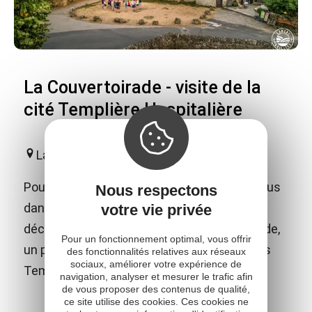
La Couvertoirade - visite de la
cité Templière Hospitalière
La Couvertoirade
Poussez les portes du temps et plongez-vous
Nous respectons
dans la vie de cette cité médiévale ! Vous
votre vie privée
découvrirez, seul ou accompagné d'une guide,
Pour un fonctionnement optimal, vous offrir
un patrimoine exceptionnel construit par les
des fonctionnalités relatives aux réseaux
sociaux, améliorer votre expérience de
Templiers puis les Hospitaliers.
navigation, analyser et mesurer le trafic afin
de vous proposer des contenus de qualité,
ce site utilise des cookies. Ces cookies ne