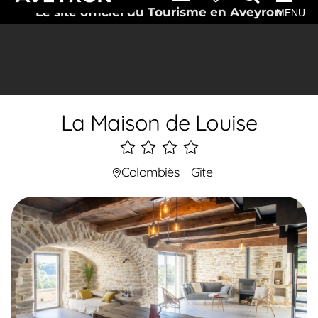
Le site officiel du Tourisme en Aveyron
MENU
La Maison de Louise
4
étoiles
Colombiès
Gîte