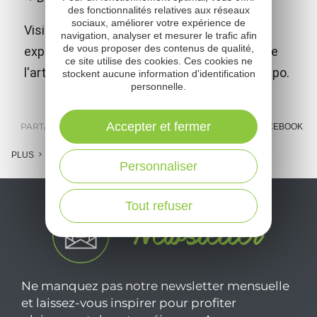
des fonctionnalités relatives aux réseaux
sociaux, améliorer votre expérience de
Visite du château médiéval et de son
navigation, analyser et mesurer le trafic afin
de vous proposer des contenus de qualité,
exposition "Ce que le temps n'efface pas" de
ce site utilise des cookies. Ces cookies ne
l'artiste peintre contemporain Emmanuel Flipo.
stockent aucune information d'identification
personnelle.
Accepter et fermer
PARTAGER :
E-MAIL
MESSENGER
FACEBOOK
PLUS
Personnaliser
Tout refuser
Ne manquez pas notre newsletter mensuelle
et laissez-vous inspirer pour profiter