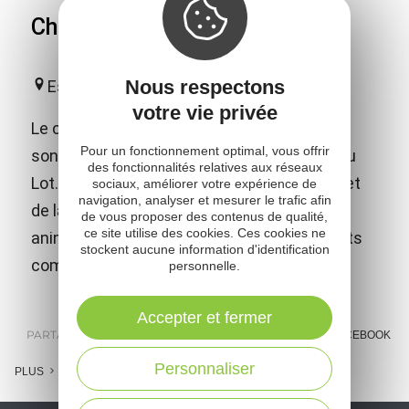
Château de Calmont d'Olt
Nous respectons
Espalion
votre vie privée
Le château fort de Calmont d'Olt domine de
Pour un fonctionnement optimal, vous offrir
son sommet la ville d'Espalion et la vallée du
des fonctionnalités relatives aux réseaux
Lot. En plus des nombreux jeux médiévaux et
sociaux, améliorer votre expérience de
navigation, analyser et mesurer le trafic afin
de la visite libre, le château propose des
de vous proposer des contenus de qualité,
ce site utilise des cookies. Ces cookies ne
animations et spectacles adaptés aux petits
stockent aucune information d'identification
comme aux grands !
personnelle.
Accepter et fermer
PARTAGER :
E-MAIL
MESSENGER
FACEBOOK
Personnaliser
PLUS