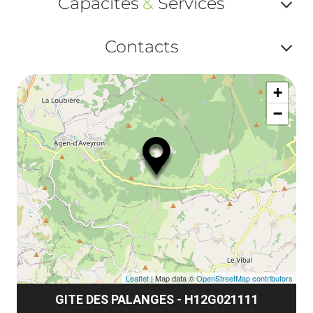
Capacités
&
Services
ou
Af
ma
Contacts
ou
le
Af
ma
la
+
ou
le
−
ma
la
le
co
Leaflet
| Map data ©
OpenStreetMap contributors
GITE DES PALANGES - H12G021111