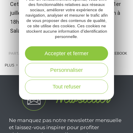
Cette plage familiale gratuite, surveillée du 1er
des fonctionnalités relatives aux réseaux
sociaux, améliorer votre expérience de
juillet au 31 août de 10h30 à 12h30 et de 14h à
navigation, analyser et mesurer le trafic afin
de vous proposer des contenus de qualité,
18h est située au bord du lac de Pont de
ce site utilise des cookies. Ces cookies ne
Salars.
stockent aucune information d'identification
personnelle.
Accepter et fermer
PARTAGER :
E-MAIL
MESSENGER
FACEBOOK
PLUS
Personnaliser
Tout refuser
Ne manquez pas notre newsletter mensuelle
et laissez-vous inspirer pour profiter