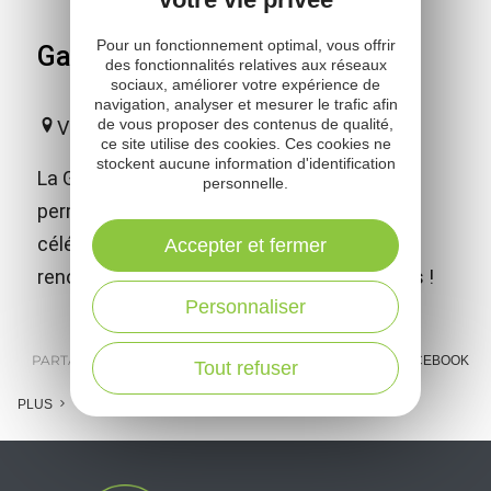
Pour un fonctionnement optimal, vous offrir
Galerie Jean-Marie Périer
des fonctionnalités relatives aux réseaux
sociaux, améliorer votre expérience de
navigation, analyser et mesurer le trafic afin
de vous proposer des contenus de qualité,
Villeneuve
ce site utilise des cookies. Ces cookies ne
stockent aucune information d'identification
La Galerie Jean-Marie Périer est l'exposition
personnelle.
permanente de plus de 180 clichés des
célébrités des années 1960 pris par le
Accepter et fermer
renommé photographe de Salut les Copains !
Personnaliser
PARTAGER :
E-MAIL
MESSENGER
FACEBOOK
Tout refuser
PLUS