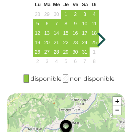
Lu
Ma
Me
Je
Ve
Sa
Di
28
29
30
1
2
3
4
5
6
7
8
9
10
11
12
13
14
15
16
17
18
19
20
21
22
23
24
25
26
27
28
29
30
31
1
2
3
4
5
6
7
8
disponible
non disponible
+
−