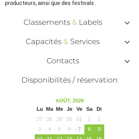
producteurs, ainsi que des festivals .
Classements
&
Labels
Af
Capacités
&
Services
ou
Af
ma
Contacts
ou
le
Af
ma
Disponibilités / réservation
la
ou
le
ma
la
AOÛT, 2026
le
Lu
Ma
Me
Je
Ve
Sa
Di
co
27
28
29
30
31
1
2
3
4
5
6
7
8
9