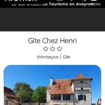
Le site officiel du Tourisme en Aveyron
MENU
Gîte Chez Henri
3
étoiles
Ambeyrac
Gîte