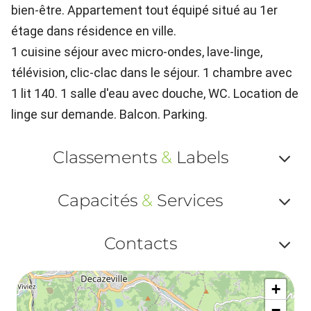
bien-être. Appartement tout équipé situé au 1er
étage dans résidence en ville.
1 cuisine séjour avec micro-ondes, lave-linge,
télévision, clic-clac dans le séjour. 1 chambre avec
1 lit 140. 1 salle d'eau avec douche, WC. Location de
linge sur demande. Balcon. Parking.
Classements
&
Labels
Af
Capacités
&
Services
ou
Af
ma
Contacts
ou
le
Af
ma
la
+
ou
le
−