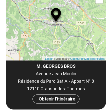
ma
la
le
co
Leaflet
| Map data ©
OpenStreetMap contributors
M. GEORGES BROS
Avenue Jean Moulin
Résidence du Parc Bat A - Appart N° 8
12110 Cransac-les-Thermes
Obtenir l'itinéraire