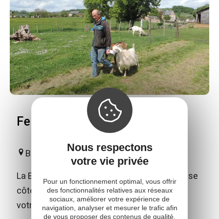
Ferme découverte de la Borde
Nous respectons
Bournazel
votre vie privée
La Borde, ferme découverte où les animaux se
Pour un fonctionnement optimal, vous offrir
côtoient en bonne intelligence et attendent
des fonctionnalités relatives aux réseaux
sociaux, améliorer votre expérience de
votre visite et vos meilleures attentions.
navigation, analyser et mesurer le trafic afin
de vous proposer des contenus de qualité,