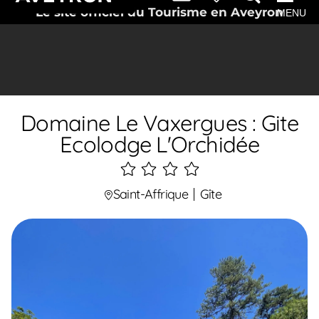
Le site officiel du Tourisme en Aveyron
MENU
Domaine Le Vaxergues : Gite
Ecolodge L'Orchidée
4
étoiles
Saint-Affrique
Gîte