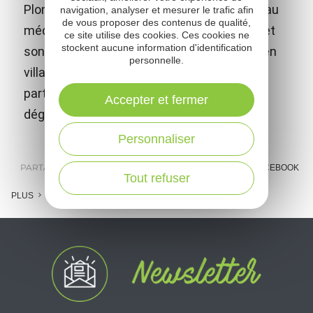
Plongez dans l'histoire en visitant ce château
navigation, analyser et mesurer le trafic afin
de vous proposer des contenus de qualité,
médiéval dominant le Rougier de Camarès et
ce site utilise des cookies. Ces cookies ne
stockent aucune information d'identification
son paysage atypique. Découvrez son ancien
personnelle.
village écomusée et vivez un moment de
partage authentique en famille (Jeux et
Accepter et fermer
déguisements pour petits et grands)
Personnaliser
PARTAGER :
E-MAIL
MESSENGER
FACEBOOK
Tout refuser
PLUS