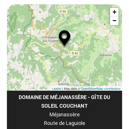
le
Af
ma
la
+
ou
le
−
ma
ou
le
et
co
tar
Leaflet
| Map data ©
OpenStreetMap contributors
DOMAINE DE MÉJANASSÈRE - GÎTE DU
SOLEIL COUCHANT
Méjanassère
Route de Laguiole