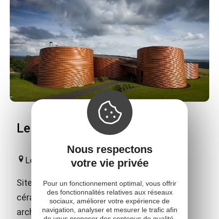
Le Don du Fel - Poterie du Don
Nous respectons
Le Fel
votre vie privée
Site européen de référence dédié à la
Pour un fonctionnement optimal, vous offrir
des fonctionnalités relatives aux réseaux
céramique contemporaine ! D'une audace
sociaux, améliorer votre expérience de
navigation, analyser et mesurer le trafic afin
architecturale à vous couper le souffle et
de vous proposer des contenus de qualité,