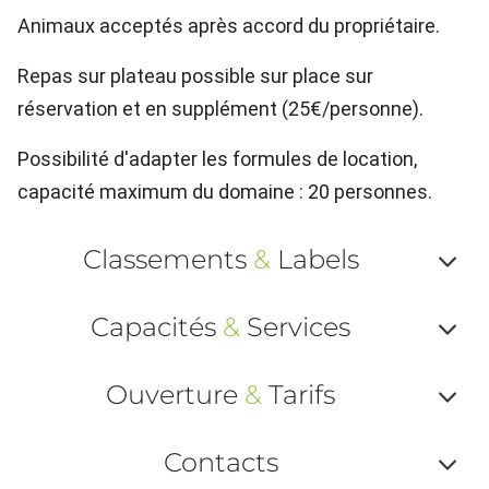
Animaux acceptés après accord du propriétaire.
Repas sur plateau possible sur place sur
réservation et en supplément (25€/personne).
Possibilité d'adapter les formules de location,
capacité maximum du domaine : 20 personnes.
Classements
&
Labels
Af
Capacités
&
Services
ou
Af
ma
Ouverture
&
Tarifs
ou
le
Af
ma
Contacts
la
ou