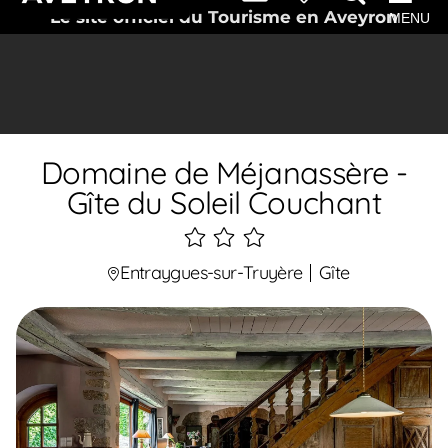
Le site officiel du Tourisme en Aveyron
MENU
Domaine de Méjanassère -
Gîte du Soleil Couchant
3
étoiles
Entraygues-sur-Truyère
Gîte