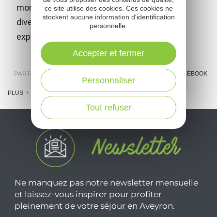
mondialement reconnu pour l'étonnante
ce site utilise des cookies. Ces cookies ne
stockent aucune information d'identification
diversité de ses collections et de ses
personnelle.
expositions temporaires de haut vol.
Accepter et fermer
PARTAGER :
E-MAIL
MESSENGER
FACEBOOK
Personnaliser
PLUS
Tout refuser
Ne manquez pas notre newsletter mensuelle
et laissez-vous inspirer pour profiter
pleinement de votre séjour en Aveyron.