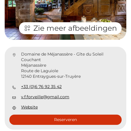
Zie meer afbeeldingen
Domaine de Méjanassère - Gîte du Soleil
Couchant
Méjanassère
Route de Laguiole
12140 Entraygues-sur-Truyère
+33 (0)6 76 92 35 42
v.f.forveille@gmail.com
Website
Reserveren