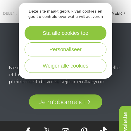
Deze site maakt gebruik van cookies en
DELEN :
E-MAIL
MESSENGER
FACEBOOK
MEER
geeft u controle over wat u wilt activeren
Sta alle cookies toe
Personaliseer
Weiger alle cookies
Ne manquez pas notre newsletter mensuelle
et laissez-vous inspirer pour profiter
pleinement de votre séjour en Aveyron.
Je m'abonne ici
Newsletter