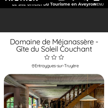
Le site officiel du Tourisme en Aveyron
MENU
Domaine de Méjanassère -
Gîte du Soleil Couchant
3
étoiles
Entraygues-sur-Truyère