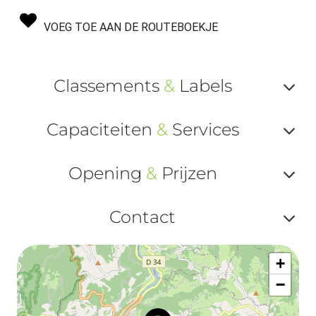
VOEG TOE AAN DE ROUTEBOEKJE
Classements
&
Labels
Af
Capaciteiten
&
Services
ou
Af
ma
Opening
&
Prijzen
ou
le
Af
ma
Contact
la
ou
le
Af
ma
la
+
ou
le
−
ma
ou