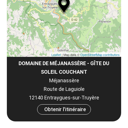
le
et
co
tar
Leaflet
| Map data ©
OpenStreetMap contributors
DOMAINE DE MÉJANASSÈRE - GÎTE DU
SOLEIL COUCHANT
Méjanassère
Route de Laguiole
12140 Entraygues-sur-Truyère
Obtenir l'itinéraire