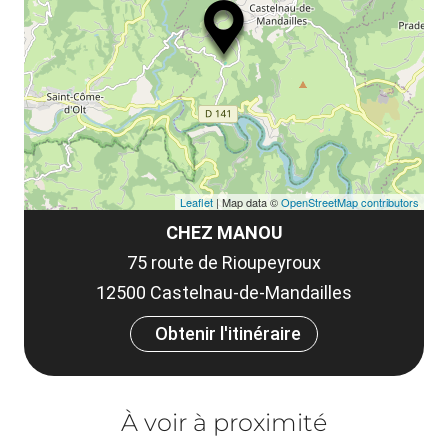
ou
le
et
co
tar
Leaflet
| Map data ©
OpenStreetMap contributors
CHEZ MANOU
75 route de Rioupeyroux
12500 Castelnau-de-Mandailles
Obtenir l'itinéraire
À voir à proximité