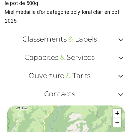
le pot de 500g
Miel médaille d'or catégorie polyfloral clair en oct
2025
Classements
&
Labels
Af
Capacités
&
Services
ou
Af
ma
Ouverture
&
Tarifs
ou
le
Af
ma
Contacts
la
ou
le
Af
ma
la
+
ou
le
−
ma