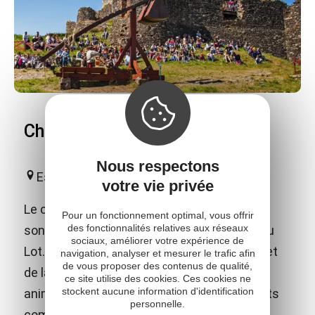
Château de Calmont d'Olt
Nous respectons
Espalion
votre vie privée
Le château fort de Calmont d'Olt domine de
Pour un fonctionnement optimal, vous offrir
des fonctionnalités relatives aux réseaux
son sommet la ville d'Espalion et la vallée du
sociaux, améliorer votre expérience de
Lot. En plus des nombreux jeux médiévaux et
navigation, analyser et mesurer le trafic afin
de vous proposer des contenus de qualité,
de la visite libre, le château propose des
ce site utilise des cookies. Ces cookies ne
stockent aucune information d'identification
animations et spectacles adaptés aux petits
personnelle.
comme aux grands !