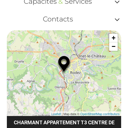
Capacités
&
Services
Af
Contacts
ou
Af
ma
+
ou
le
−
ma
la
le
co
Leaflet
| Map data ©
OpenStreetMap contributors
CHARMANT APPARTEMENT T3 CENTRE DE