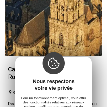
Cathédrale Notre-Dame de
Rodez
Nous respectons
votre vie privée
Rodez
Pour un fonctionnement optimal, vous offrir
des fonctionnalités relatives aux réseaux
Dès votre arrivée à Rodez, la cathédrale et son
sociaux, améliorer votre expérience de