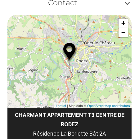
Contact
ou
Af
ma
+
ou
le
−
ma
la
le
co
Leaflet
| Map data ©
OpenStreetMap contributors
CHARMANT APPARTEMENT T3 CENTRE DE
RODEZ
Résidence La Boriette Bât 2A