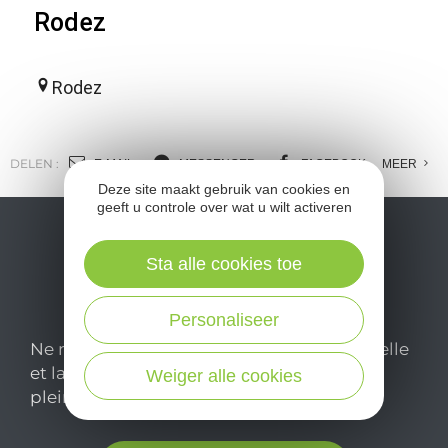
Rodez
Rodez
DELEN :
E-MAIL
MESSENGER
FACEBOOK
MEER
Deze site maakt gebruik van cookies en
geeft u controle over wat u wilt activeren
Sta alle cookies toe
Personaliseer
Ne manquez pas notre newsletter mensuelle
et laissez-vous inspirer pour profiter
Weiger alle cookies
pleinement de votre séjour en Aveyron.