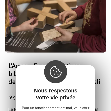
L'Ancre - Espace boutique,
bibliothèque et musée du Pôle
des métiers d'art du Pays Ségali
Nous respectons
votre vie privée
Sauveterre-de-Rouergue
Pour un fonctionnement optimal, vous offrir
Le Pôle des métiers d'art du Pays Ségali vous