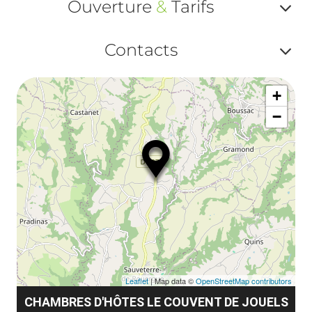
ma
Ouverture
&
Tarifs
ou
le
Af
ma
Contacts
la
ou
le
Af
ma
la
+
ou
le
−
ma
ou
le
et
co
tar
Leaflet
| Map data ©
OpenStreetMap contributors
CHAMBRES D'HÔTES LE COUVENT DE JOUELS