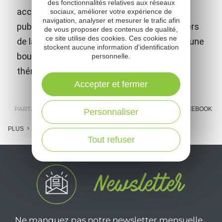
des fonctionnalités relatives aux réseaux
accueille à l'Ancre, son espace dédié aux
sociaux, améliorer votre expérience de
navigation, analyser et mesurer le trafic afin
publics. Terrain de rencontre avec les métiers
de vous proposer des contenus de qualité,
ce site utilise des cookies. Ces cookies ne
de la création, l'Ancre comprend un musée, une
stockent aucune information d'identification
boutique de créateurs et une bibliothèque
personnelle.
thématique.
Accepter et fermer
PARTAGER :
E-MAIL
MESSENGER
FACEBOOK
Personnaliser
PLUS
Tout refuser
Ne manquez pas notre newsletter mensuelle