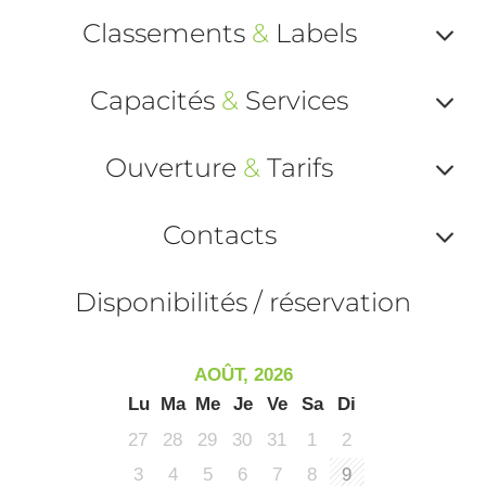
Classements
&
Labels
Af
Capacités
&
Services
ou
Af
ma
Ouverture
&
Tarifs
ou
le
Af
ma
Contacts
la
ou
le
Af
ma
Disponibilités / réservation
la
ou
le
ma
ou
AOÛT, 2026
le
Lu
Ma
Me
Je
Ve
Sa
Di
et
co
27
28
29
30
31
1
2
tar
3
4
5
6
7
8
9