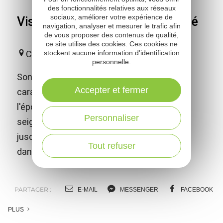
des fonctionnalités relatives aux réseaux
sociaux, améliorer votre expérience de
Visitez Calmont - village fortifié
navigation, analyser et mesurer le trafic afin
de vous proposer des contenus de qualité,
ce site utilise des cookies. Ces cookies ne
Calmont
stockent aucune information d'identification
personnelle.
Son donjon, son église, ses maisons de
Accepter et fermer
caractère vous conduiront au Moyen-âge, à
l'époque où le bourg était le siège d'une
Personnaliser
seigneurie influente. Du haut du village
jusqu'aux rives de la Nauze, c'est un voyage
Tout refuser
dans le temps qui s'offre à vous...
PARTAGER :
E-MAIL
MESSENGER
FACEBOOK
PLUS