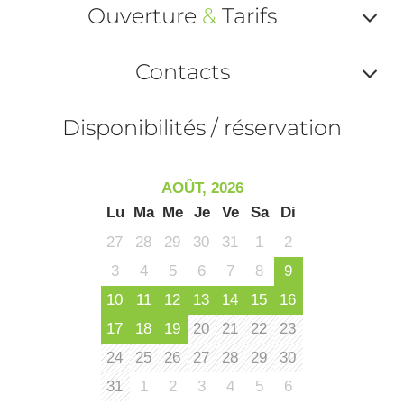
ma
Ouverture
&
Tarifs
ou
le
Af
ma
Contacts
la
ou
le
Af
ma
Disponibilités / réservation
la
ou
le
ma
ou
AOÛT, 2026
le
Lu
Ma
Me
Je
Ve
Sa
Di
et
co
27
28
29
30
31
1
2
tar
3
4
5
6
7
8
9
10
11
12
13
14
15
16
17
18
19
20
21
22
23
24
25
26
27
28
29
30
31
1
2
3
4
5
6