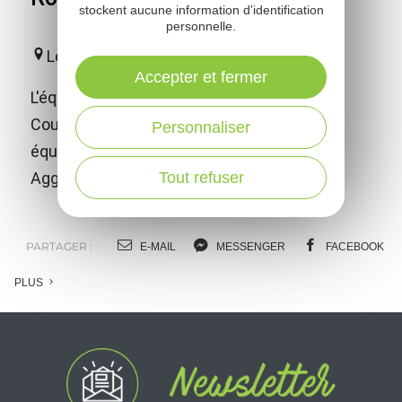
stockent aucune information d'identification
personnelle.
Le Monastère
Accepter et fermer
L'équitation à partir de 4 ans, c'est possible.
Cours et stages vous attendent au centre
Personnaliser
équestre Domaine de Combelles Rodez
Tout refuser
Agglomération.
PARTAGER :
E-MAIL
MESSENGER
FACEBOOK
PLUS