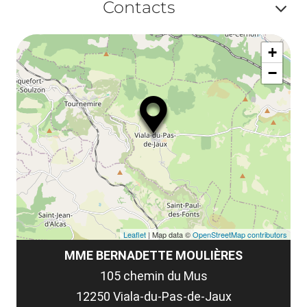
ma
Contacts
la
ou
le
Af
ma
la
+
ou
le
−
ma
ou
le
et
co
tar
Leaflet
| Map data ©
OpenStreetMap contributors
MME BERNADETTE MOULIÈRES
105 chemin du Mus
12250 Viala-du-Pas-de-Jaux