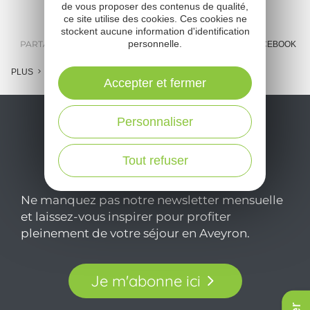
de vous proposer des contenus de qualité,
ce site utilise des cookies. Ces cookies ne
stockent aucune information d'identification
personnelle.
PARTAGER :
E-MAIL
MESSENGER
FACEBOOK
PLUS
Accepter et fermer
Personnaliser
Tout refuser
Ne manquez pas notre newsletter mensuelle
et laissez-vous inspirer pour profiter
pleinement de votre séjour en Aveyron.
Je m'abonne ici