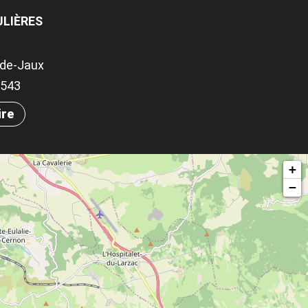
LIÈRES
-de-Jaux
.0543
ire
+
−