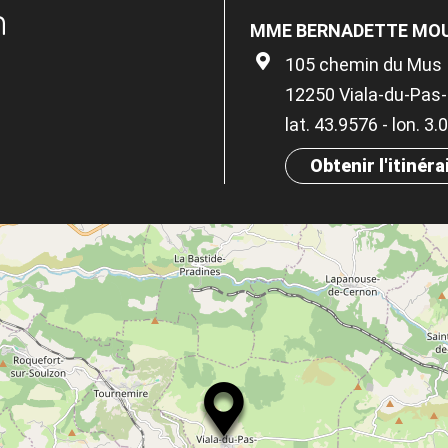
n
MME BERNADETTE MOU
105 chemin du Mus
12250 Viala-du-Pas
lat. 43.9576 - lon. 3
Obtenir l'itinéra