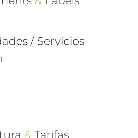
ements
&
Labels
ades / Servicios
)
tura
&
Tarifas