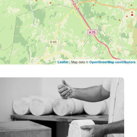
| Map data ©
Leaflet
OpenStreetMap contributors