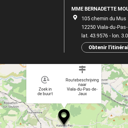
MME BERNADETTE MOU
105 chemin du Mus
12250 Viala-du-Pas
lat. 43.9576 - lon. 3
Obtenir l'itinéra
×
Routebeschrijving
naar
Zoek in
Viala-du-Pas-de-
de buurt
Jaux