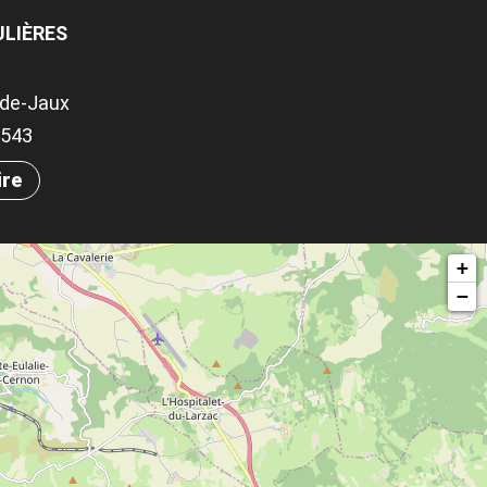
LIÈRES
-de-Jaux
.0543
ire
+
−