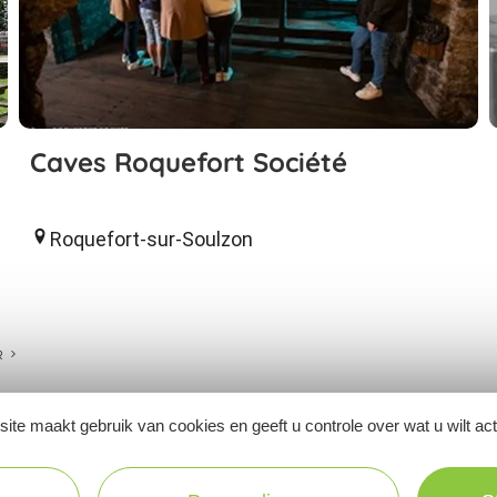
Caves Roquefort Société
Roquefort-sur-Soulzon
R
ite maakt gebruik van cookies en geeft u controle over wat u wilt ac
Ne manquez pas notre newsletter mensuelle e