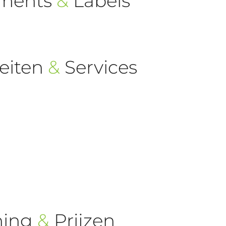
ements
&
Labels
eiten
&
Services
ning
&
Prijzen