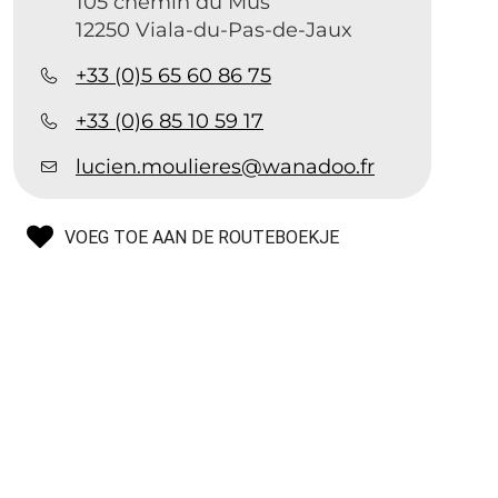
105 chemin du Mus
12250 Viala-du-Pas-de-Jaux
+33 (0)5 65 60 86 75
+33 (0)6 85 10 59 17
lucien.moulieres@wanadoo.fr
VOEG TOE AAN DE ROUTEBOEKJE