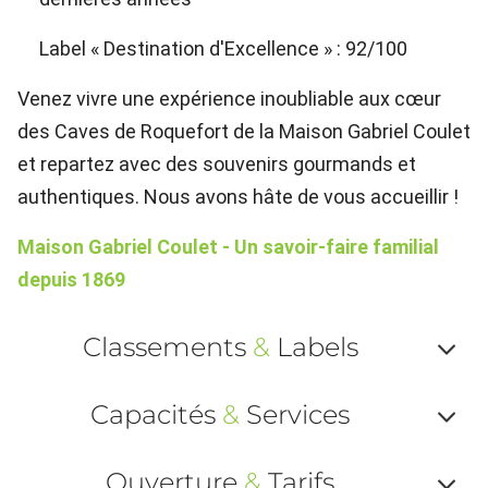
Label « Destination d'Excellence » : 92/100
Venez vivre une expérience inoubliable aux cœur
des Caves de Roquefort de la Maison Gabriel Coulet
et repartez avec des souvenirs gourmands et
authentiques. Nous avons hâte de vous accueillir !
Maison Gabriel Coulet - Un savoir-faire familial
depuis 1869
Classements
&
Labels
Af
Capacités
&
Services
ou
Af
ma
Ouverture
&
Tarifs