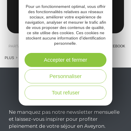
5 - 7 Avenue de Lauras
Pour un fonctionnement optimal, vous offrir
12250 Roquefort-sur-Soulzon
des fonctionnalités relatives aux réseaux
sociaux, améliorer votre expérience de
Obtenir l'itinéraire
navigation, analyser et mesurer le trafic afin
de vous proposer des contenus de qualité,
ce site utilise des cookies. Ces cookies ne
stockent aucune information d'identification
personnelle.
PARTAGER :
E-MAIL
MESSENGER
FACEBOOK
PLUS
Accepter et fermer
Personnaliser
Tout refuser
Ne manquez pas notre newsletter mensuelle
et laissez-vous inspirer pour profiter
pleinement de votre séjour en Aveyron.