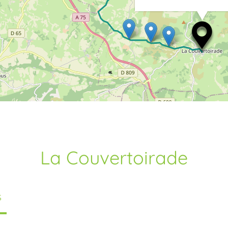
La Couvertoirade
S