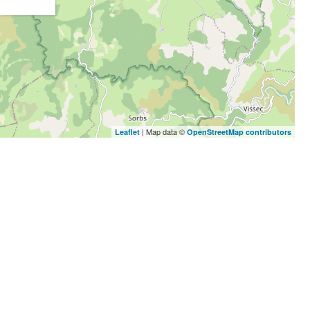
| Map data ©
Leaflet
OpenStreetMap contributors