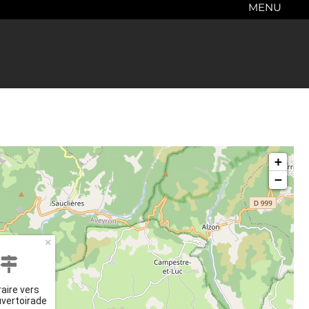
MENU
+
−
×
raire vers
vertoirade