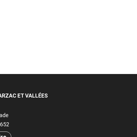
ARZAC ET VALLÉES
rade
31652
ire