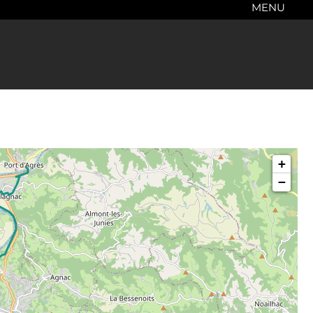
MENU
+
−