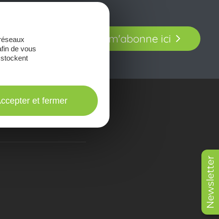
t laissez-vous
Je m'abonne ici
 réseaux
our en Aveyron.
afin de vous
 stockent
ccepter et fermer
onsulter les
Brochures
Newsletter