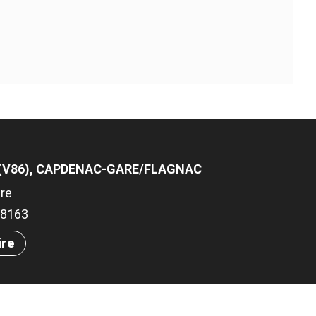
 (V86), CAPDENAC-GARE/FLAGNAC
re
.08163
ire