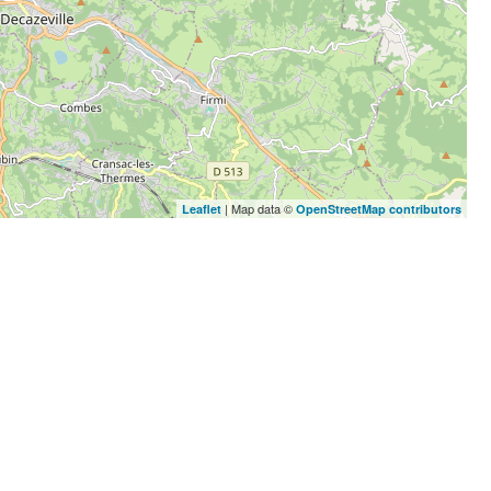
| Map data ©
Leaflet
OpenStreetMap contributors