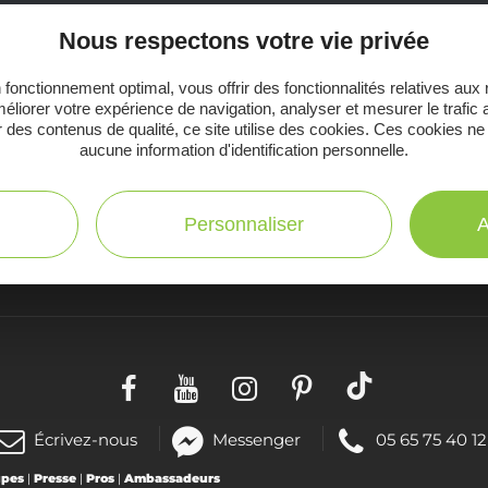
Nous respectons votre vie privée
Ne manquez pas notre newsletter mensuelle e
 fonctionnement optimal, vous offrir des fonctionnalités relatives aux
inspirer pour profiter pleinement de votre séj
éliorer votre expérience de navigation, analyser et mesurer le trafic 
 des contenus de qualité, ce site utilise des cookies. Ces cookies ne
aucune information d'identification personnelle.
Personnaliser
A
C
Toutes les infos
te
pratiques
(nouvelle
Téléphoner
Écrivez-nous
Messenger
05 65 75 40 12
fenêtre)
au
upes
|
Presse
|
Pros
|
Ambassadeurs
: