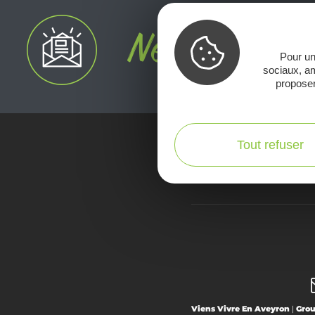
Pour un
sociaux, am
proposer
Tout refuser
Voir la Car
Viens Vivre En Aveyron
|
Gro