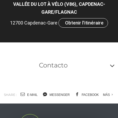
VALLÉE DU LOT À VÉLO (V86), CAPDENAC-
GARE/FLAGNAC
12700 Capdenac-Gare
Obtenir l'itinéraire
Contacto
A
o
m
SHARE :
E-MAIL
MESSENGER
FACEBOOK
MÁS
l
c