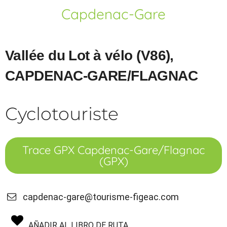
Capdenac-Gare
Vallée du Lot à vélo (V86),
CAPDENAC-GARE/FLAGNAC
Cyclotouriste
Trace GPX Capdenac-Gare/Flagnac
(GPX)
capdenac-gare@tourisme-figeac.com
AÑADIR AL LIBRO DE RUTA