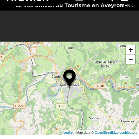
Le site officiel du Tourisme en Aveyron
MENU
+
−
Leaflet
| Map data ©
OpenStreetMap contributors