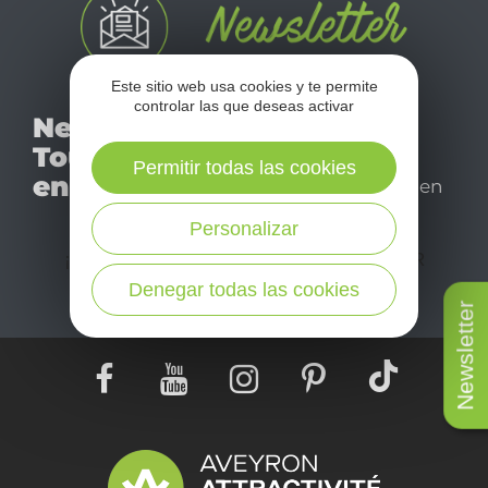
Este sitio web usa cookies y te permite
No se pierda nuestro
controlar las que deseas activar
Newsletter
mensual newsletter y
Tourismo
déjese inspirar para
Permitir todas las cookies
en Aveyron
disfrutar de su estancia en
el Aveyron.
Personalizar
¡SUSCRÍBASE A NUESTRO NEWSLETTER
AQUÍ!
Denegar todas las cookies
Newsletter