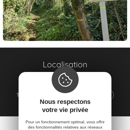
Localisation
TRAIL D'AQUI - VILLECOMTAL
Parking du pont, face au rond-point
12580 Villecomtal
Obtenir l'itinéraire
Nous respectons
votre vie privée
Pour un fonctionnement optimal, vous offrir
des fonctionnalités relatives aux réseaux