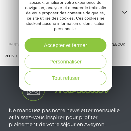
sociaux, améliorer votre expérience de
navigation, analyser et mesurer le trafic afin
Contacts
de vous proposer des contenus de qualité,
ce site utilise des cookies. Ces cookies ne
A
stockent aucune information d'identification
personnelle.
o
m
PARTAGER :
Accepter et fermer
E-MAIL
MESSENGER
FACEBOOK
l
PLUS
Personnaliser
c
Tout refuser
Ne manquez pas notre newsletter mensuelle
et laissez-vous inspirer pour profiter
pleinement de votre séjour en Aveyron.