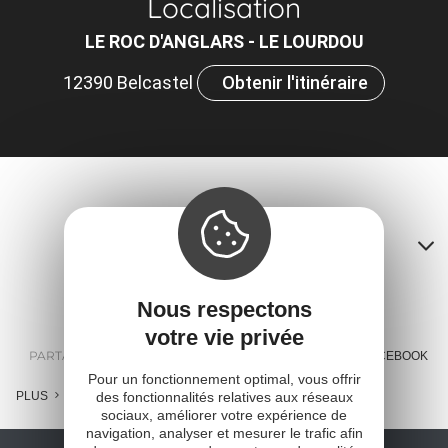
Localisation
LE ROC D'ANGLARS - LE LOURDOU
12390 Belcastel
Obtenir l'itinéraire
Contacts
A
Nous respectons
o
votre vie privée
m
PARTAGER :
E-MAIL
MESSENGER
FACEBOOK
Pour un fonctionnement optimal, vous offrir
l
des fonctionnalités relatives aux réseaux
PLUS
sociaux, améliorer votre expérience de
c
navigation, analyser et mesurer le trafic afin