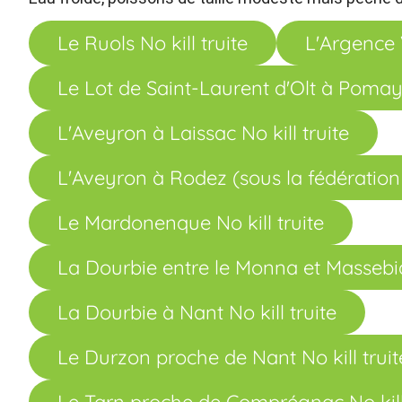
Le Ruols No kill truite
L'Argence V
Le Lot de Saint-Laurent d'Olt à Pomayro
L'Aveyron à Laissac No kill truite
L'Aveyron à Rodez (sous la fédération 
Le Mardonenque No kill truite
La Dourbie entre le Monna et Massebiau
La Dourbie à Nant No kill truite
Le Durzon proche de Nant No kill truit
Le Tarn proche de Comprégnac No kill 