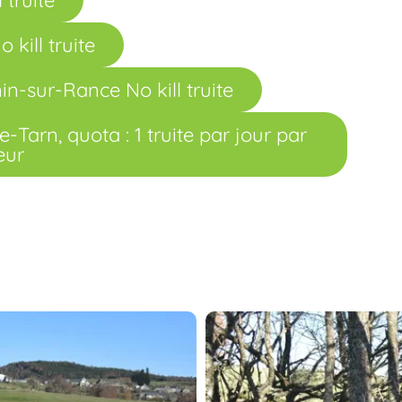
kill truite
n-sur-Rance No kill truite
-Tarn, quota : 1 truite par jour par
eur