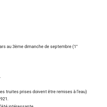
mars au 3ème dimanche de septembre (1°
.
les truites prises doivent être remises à l'eau)
D921.
'été intéressante.