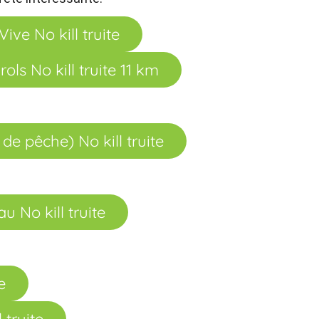
ive No kill truite
ls No kill truite 11 km
de pêche) No kill truite
 No kill truite
e
truite