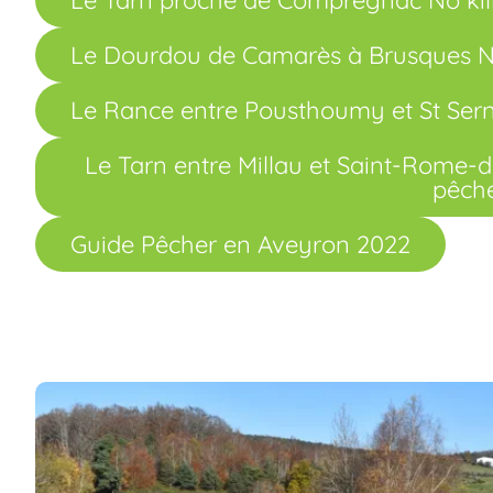
Le Dourdou de Camarès à Brusques No 
Le Rance entre Pousthoumy et St Serni
Le Tarn entre Millau et Saint-Rome-de
pêch
Guide Pêcher en Aveyron 2022