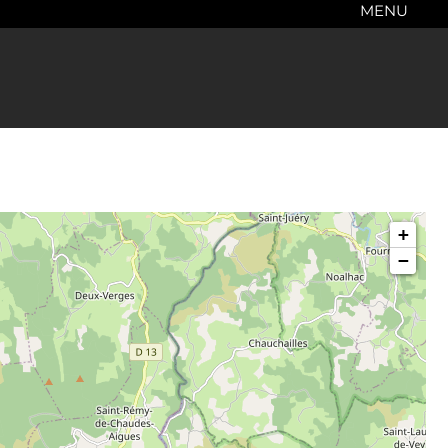
MENU
+
−