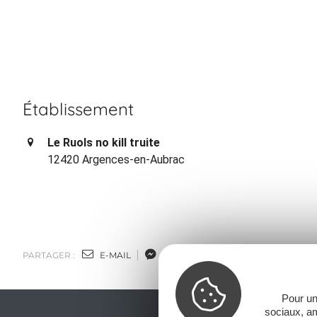
Établissement
Le Ruols no kill truite
12420 Argences-en-Aubrac
PARTAGER :
E-MAIL
MESSENGER
FACEBOOK
Pour un
sociaux, am