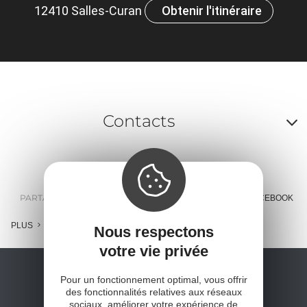
12410 Salles-Curan
Obtenir l'itinéraire
Contacts
A
o
m
PARTAGER :
E-MAIL
MESSENGER
FACEBOOK
l
PLUS
Nous respectons
c
votre vie privée
Pour un fonctionnement optimal, vous offrir
des fonctionnalités relatives aux réseaux
sociaux, améliorer votre expérience de