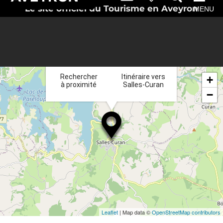
Le site officiel du Tourisme en Aveyron
MENU
×
Rechercher
Itinéraire vers
+
à proximité
Salles-Curan
−
Leaflet
| Map data ©
OpenStreetMap contributors