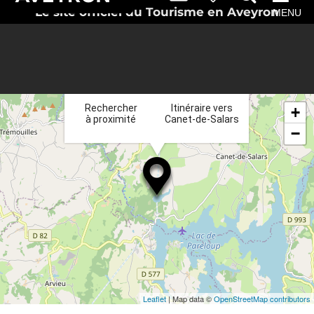
Le site officiel du Tourisme en Aveyron
MENU
×
Rechercher
Itinéraire vers
+
à proximité
Canet-de-Salars
−
Leaflet
| Map data ©
OpenStreetMap contributors