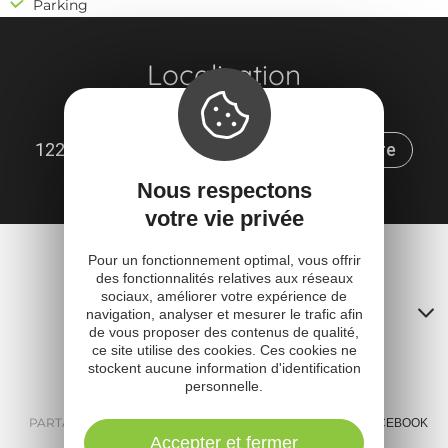
Parking
Localisation
LAC DE LA GOURDE
12290 Canet-de-Salars
Obtenir l'itinéraire
Nous respectons
votre vie privée
Pour un fonctionnement optimal, vous offrir
des fonctionnalités relatives aux réseaux
sociaux, améliorer votre expérience de
Contacts
navigation, analyser et mesurer le trafic afin
de vous proposer des contenus de qualité,
A
ce site utilise des cookies. Ces cookies ne
stockent aucune information d'identification
o
personnelle.
m
PARTAGER :
E-MAIL
MESSENGER
FACEBOOK
Accepter et fermer