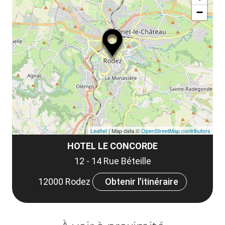
ou
le
−
ma
ou
le
et
co
tar
Leaflet
| Map data ©
OpenStreetMap contributors
HOTEL LE CONCORDE
12 - 14 Rue Béteille
12000 Rodez
Obtenir l'itinéraire