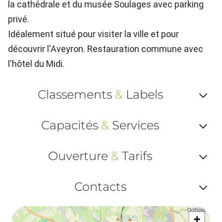
la cathédrale et du musée Soulages avec parking
privé.
Idéalement situé pour visiter la ville et pour
découvrir l'Aveyron. Restauration commune avec
l'hôtel du Midi.
Classements
&
Labels
Af
Capacités
&
Services
ou
Af
ma
Ouverture
&
Tarifs
ou
le
Af
ma
Contacts
la
ou
le
Af
ma
la
+