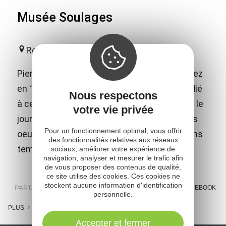
Musée Soulages
Rodez
Pierre Soulages, peintre et graveur né à Rodez
en 1919, est décédé en 2022. Un musée dédié
Nous respectons
à cet artiste de notoriété internationale voit le
votre vie privée
jour en 2014 dans sa ville natale. Il abrite des
Pour un fonctionnement optimal, vous offrir
oeuvres de l'artiste et de grandes expositions
des fonctionnalités relatives aux réseaux
temporaires.
sociaux, améliorer votre expérience de
navigation, analyser et mesurer le trafic afin
de vous proposer des contenus de qualité,
ce site utilise des cookies. Ces cookies ne
stockent aucune information d'identification
PARTAGER :
E-MAIL
MESSENGER
FACEBOOK
personnelle.
PLUS
Accepter et fermer