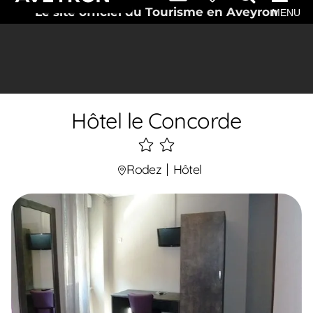
Le site officiel du Tourisme en Aveyron
MENU
Hôtel le Concorde
2
étoiles
Rodez
Hôtel