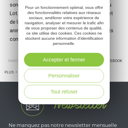
son sommet la ville d'Espalion et la vallée du
Pour un fonctionnement optimal, vous offrir
Lot. En plus des nombreux jeux médiévaux et
des fonctionnalités relatives aux réseaux
sociaux, améliorer votre expérience de
de la visite libre, le château propose des
navigation, analyser et mesurer le trafic afin
de vous proposer des contenus de qualité,
animations et spectacles adaptés aux petits
ce site utilise des cookies. Ces cookies ne
comme aux grands !
stockent aucune information d'identification
personnelle.
Accepter et fermer
PARTAGER :
E-MAIL
MESSENGER
FACEBOOK
PLUS
Personnaliser
Tout refuser
Ne manquez pas notre newsletter mensuelle