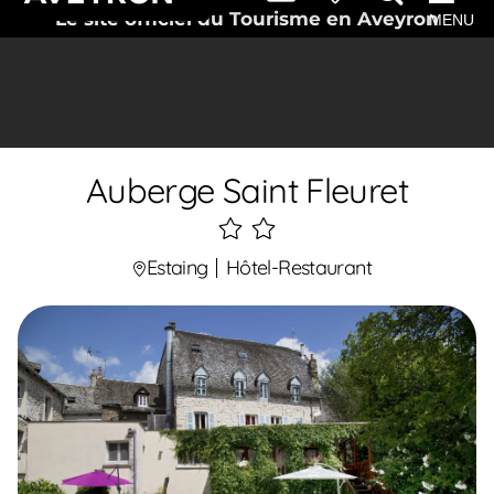
Le site officiel du Tourisme en Aveyron
MENU
Auberge Saint Fleuret
2
étoiles
Estaing
Hôtel-Restaurant