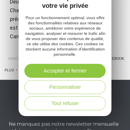
Deux salles d'expositions sont dédiées à
votre vie privée
Charles de Louvrié, ingénieur français
Pour un fonctionnement optimal, vous offrir
précurseur du moteur à réaction. Ce musée
des fonctionnalités relatives aux réseaux
est situé à Bes-Bédène (commune de
sociaux, améliorer votre expérience de
navigation, analyser et mesurer le trafic afin
Campouriez).
de vous proposer des contenus de qualité,
ce site utilise des cookies. Ces cookies ne
stockent aucune information d'identification
personnelle.
PARTAGER :
E-MAIL
MESSENGER
FACEBOOK
Accepter et fermer
PLUS
Personnaliser
Tout refuser
Ne manquez pas notre newsletter mensuelle