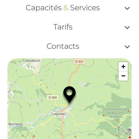
Af
Capacités
&
Services
ou
Af
ma
Tarifs
ou
le
Af
ma
Contacts
la
ou
le
Af
ma
la
+
ou
le
−
ma
ou
le
et
co
tar