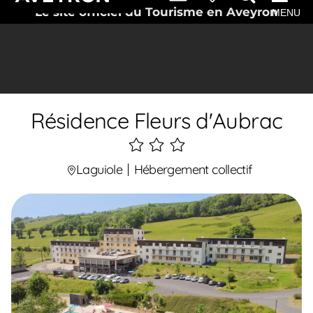
Le site officiel du Tourisme en Aveyron
MENU
Résidence Fleurs d'Aubrac
3
étoiles
Laguiole
Hébergement collectif