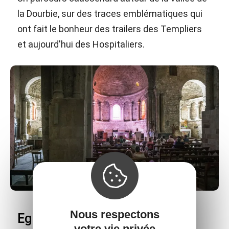
la Dourbie, sur des traces emblématiques qui
ont fait le bonheur des trailers des Templiers
et aujourd'hui des Hospitaliers.
Nous respectons
Eglise-abbatiale St Pierre de
votre vie privée