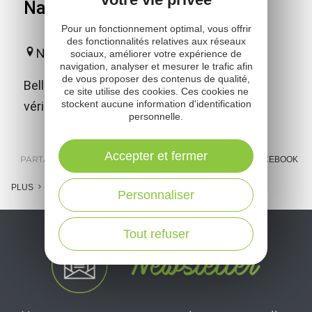
Nant
Pour un fonctionnement optimal, vous offrir
des fonctionnalités relatives aux réseaux
Nant
sociaux, améliorer votre expérience de
navigation, analyser et mesurer le trafic afin
de vous proposer des contenus de qualité,
Belle abbatiale des XIe et XIIe siècles, un
ce site utilise des cookies. Ces cookies ne
stockent aucune information d'identification
véritable joyau du patrimoine roman.
personnelle.
Accepter et fermer
PARTAGER :
E-MAIL
MESSENGER
FACEBOOK
PLUS
Personnaliser
Tout refuser