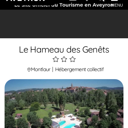
Le site officiel du Tourisme en Aveyron
MENU
Le Hameau des Genêts
3
étoiles
Montlaur
Hébergement collectif