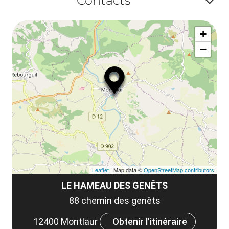
Contacts
la
ou
le
Af
ma
la
+
ou
le
−
ma
ou
le
et
co
tar
Leaflet
| Map data ©
OpenStreetMap contributors
LE HAMEAU DES GENÊTS
88 chemin des genêts
12400 Montlaur
Obtenir l'itinéraire