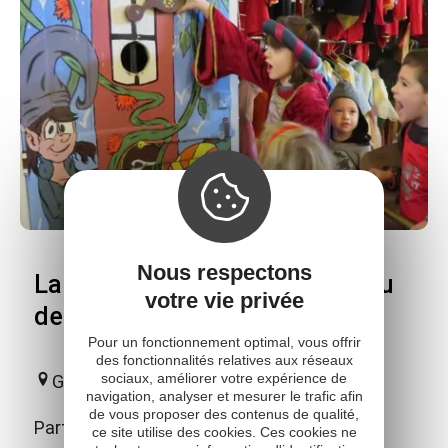
Nous respectons
La porte enchantée au Château
votre vie privée
de Montaigut
Pour un fonctionnement optimal, vous offrir
des fonctionnalités relatives aux réseaux
sociaux, améliorer votre expérience de
Gissac
navigation, analyser et mesurer le trafic afin
de vous proposer des contenus de qualité,
Partez à l'aventure autour du château et
ce site utilise des cookies. Ces cookies ne