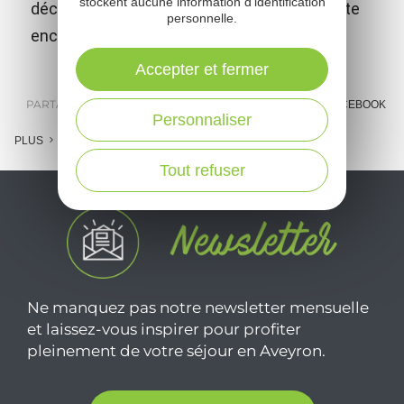
stockent aucune information d'identification
découvrez le mot magique qui ouvrira la porte
personnelle.
enchantée.
Accepter et fermer
PARTAGER :
E-MAIL
MESSENGER
FACEBOOK
Personnaliser
PLUS
Tout refuser
Ne manquez pas notre newsletter mensuelle
et laissez-vous inspirer pour profiter
pleinement de votre séjour en Aveyron.