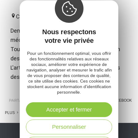
Camjac
Demeure familiale d'exception, ce château
Nous respectons
votre vie privée
médiéval richement meublé a donné à
Toulouse-Lautrec les atouts pour devenir un
Pour un fonctionnement optimal, vous offrir
des plus célèbres peintres du XIXème s.
des fonctionnalités relatives aux réseaux
sociaux, améliorer votre expérience de
L'artiste y est toujours présent à travers des
navigation, analyser et mesurer le trafic afin
de vous proposer des contenus de qualité,
dessins, affiches et lithographies.
ce site utilise des cookies. Ces cookies ne
stockent aucune information d'identification
personnelle.
PARTAGER :
E-MAIL
MESSENGER
FACEBOOK
Accepter et fermer
PLUS
Personnaliser