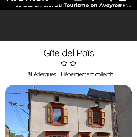
Le site officiel du Tourisme en Aveyron
MENU
Gîte del Païs
2
étoiles
Lédergues
Hébergement collectif