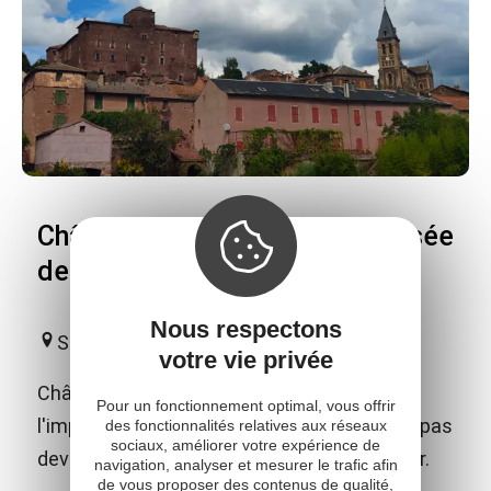
Château de Saint-Izaire et Musée
de l'Archerie
Nous respectons
Saint-Izaire
votre vie privée
Château fort du XIVème siècle dont
Pour un fonctionnement optimal, vous offrir
l'imposante masse de grès rouge ne laisse pas
des fonctionnalités relatives aux réseaux
sociaux, améliorer votre expérience de
deviner le raffinement de son décor intérieur.
navigation, analyser et mesurer le trafic afin
de vous proposer des contenus de qualité,