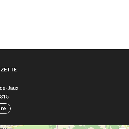
OUZETTE
-de-Jaux
.0815
ire