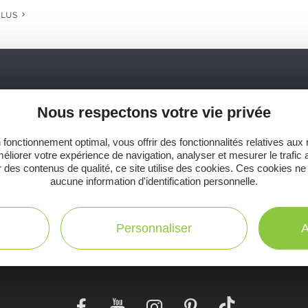
PLUS
Ne manquez pas notre newsletter mensuelle e
Nous respectons votre vie privée
inspirer pour profiter pleinement de votre séj
 fonctionnement optimal, vous offrir des fonctionnalités relatives aux
éliorer votre expérience de navigation, analyser et mesurer le trafic 
 des contenus de qualité, ce site utilise des cookies. Ces cookies ne
aucune information d'identification personnelle.
C
Toutes les infos
te
Personnaliser
A
pratiques