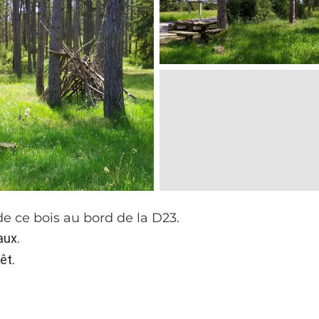
de ce bois au bord de la D23.
aux.
êt.