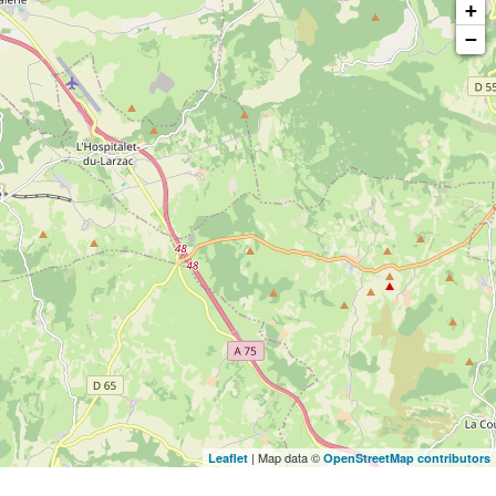
+
−
| Map data ©
Leaflet
OpenStreetMap contributors